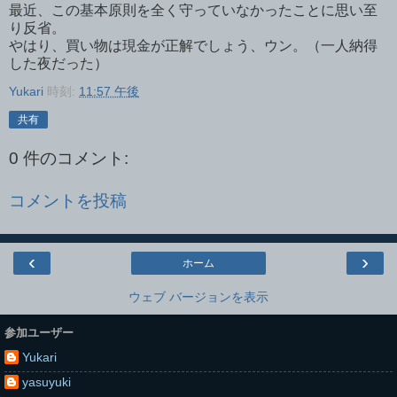
最近、この基本原則を全く守っていなかったことに思い至
り反省。
やはり、買い物は現金が正解でしょう、ウン。（一人納得
した夜だった）
Yukari
時刻:
11:57 午後
共有
0 件のコメント:
コメントを投稿
‹
›
ホーム
ウェブ バージョンを表示
参加ユーザー
Yukari
yasuyuki