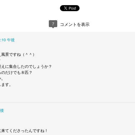
って… 
えて… それだけです。人も動物も最期の時は同じなのかもしれない。
いのに…
7
コメントを表示
投稿時刻
20th January 2018
、投稿者
Yukari
さん
2:10 午後
。
え風景ですね（＾＾）
0
コメントを追加
？
迎えに集合したのでしょうか？
るのだけでも８匹？
い。
します。
午後
に来てくださったんですね！