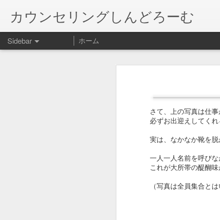
カウンセリングしんどろーむ
Sidebar
ホーム
January 20th, 2018
やったことを後悔し、やらなかった
何がベストなのか迷う。病気と闘わ
この世界の片隅に
てもらえる様に手伝うのか。わたし
結婚する娘の相手に送る父の「物語」
1
わが家の猫の病気の話です。 口内
さて、上の写真は仕事
いて、今日手術前健診に行って来ま
必ずお出迎えしてくれ
れないだろうと。

猫の絵増えるw
口の状態が悪く、かなり痛いはず。
実は、なかなか靴を脱
も、ステロイドは腎臓に負担になる可
今宵の人間用グッズ！
一人一人名前を呼びな
機能が落ちている腎臓を活かすため
これが大所帯の醍醐味か
”一千四百万分の一の奇跡”
か… 

人間以外の動物は、多分今を生きて
（写真は全員集合とは
奇跡が起きて、治療薬ができるかも
会社辞めました•••
1
過ぎてから。メインクーンなのに体重
ってはどうだったのか。

長のご無沙汰...