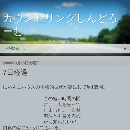
カウンセリングしんどろ
ーむ
▼
2008年3月18日火曜日
7日経過
にゃんこハウスの本格的世代が誕生して早1週間。
この短い時間の間
に、二人も失って
しまった。 自然
淘汰とも言えるの
かも知れないが、
自責の念にかられてもいる。