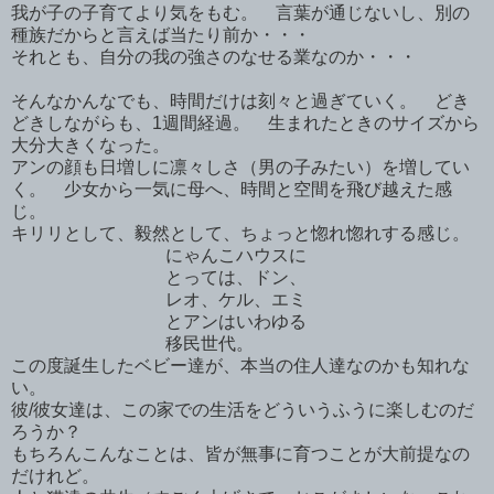
我が子の子育てより気をもむ。 言葉が通じないし、別の
種族だからと言えば当たり前か・・・
それとも、自分の我の強さのなせる業なのか・・・
そんなかんなでも、時間だけは刻々と過ぎていく。 どき
どきしながらも、1週間経過。 生まれたときのサイズから
大分大きくなった。
アンの顔も日増しに凛々しさ（男の子みたい）を増してい
く。 少女から一気に母へ、時間と空間を飛び越えた感
じ。
キリリとして、毅然として、ちょっと惚れ惚れする感じ。
にゃんこハウスに
とっては、ドン、
レオ、ケル、エミ
とアンはいわゆる
移民世代。
この度誕生したベビー達が、本当の住人達なのかも知れな
い。
彼/彼女達は、この家での生活をどういうふうに楽しむのだ
ろうか？
もちろんこんなことは、皆が無事に育つことが大前提なの
だけれど。