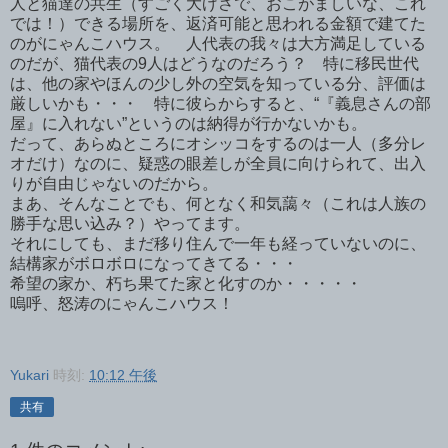
人と猫達の共生（すごく大げさで、おこがましいな、これ
では！）できる場所を、返済可能と思われる金額で建てた
のがにゃんこハウス。 人代表の我々は大方満足している
のだが、猫代表の9人はどうなのだろう？ 特に移民世代
は、他の家やほんの少し外の空気を知っている分、評価は
厳しいかも・・・ 特に彼らからすると、“『義息さんの部
屋』に入れない”というのは納得が行かないかも。
だって、あらぬところにオシッコをするのは一人（多分レ
オだけ）なのに、疑惑の眼差しが全員に向けられて、出入
りが自由じゃないのだから。
まあ、そんなことでも、何となく和気藹々（これは人族の
勝手な思い込み？）やってます。
それにしても、まだ移り住んで一年も経っていないのに、
結構家がボロボロになってきてる・・・
希望の家か、朽ち果てた家と化すのか・・・・・
嗚呼、怒涛のにゃんこハウス！
Yukari
時刻:
10:12 午後
共有