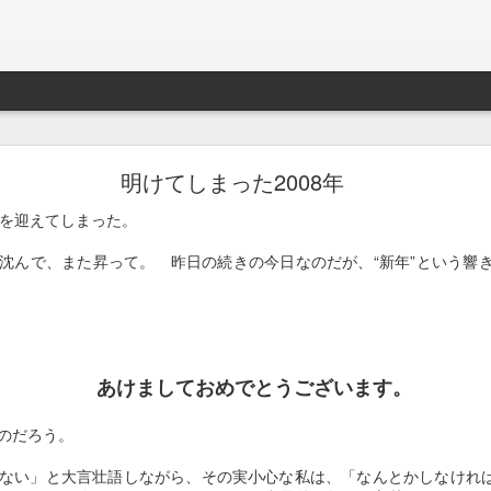
ことを後悔するのが常。今回は後悔はしないことを決断した。言葉が違
せて命の時間を長くするのか、今を生きている瞬間瞬間に少しでも多く
明けてしまった2008年
は先生と相談して後者を選びました。
年を迎えてしまった。
炎と歯肉炎がひどく、年に一回は歯茎に出来た腫れ物を切除しなければ
した。体重がひどく落ちて、血液検査の結果、腎臓がかなり悪い状態で
沈んで、また昇って。 昨日の続きの今日なのだが、“新年”という響
その痛みを緩和するためには、数年ぶりにステロイドを使うのが最善
能性もあり。

に、口の痛みを我慢してもらうのか… リスクを承知でステロイドの使
あけましておめでとうございます。
いるのだと… 以前病気で他の子をなくした時に相方が言っていました
と思い、強制給餌とか可能な限りの事は全て行いました。亡くなったの
のだろう。
は1.6kg。眠る様に逝ったのが残された人間にとっての救いでしたが
ない」と大言壮語しながら、その実小心な私は、「なんとかしなけれ