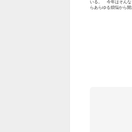
いる。 今年はそんな
いっぱい声をかけて、いっぱい触れ合
らあらゆる煩悩から開
いやはや・・・
痛みが少なく過ごせる様に周りを整
病気なんてこの世から無くなればい
人の心は何処に向う・・・？
また逢う日まで
久しぶりにこちらもあっぷ
日本では放送できない 報道できないペット達 震災の裏側
6
LOVERS OF THE WORLD - Jerry Wallace
Honey West Open 1965 Anne Francis ABC
1
Fist Of Fury Main Theme
Enter the Dragon theme
IT TAKES A THIEF Opening Titles