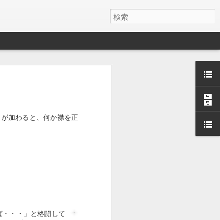
う相手だと、
の幸せを感じ
いけない子が
麻酔に耐えれ
きが加わると、何か襟を正
だろうと。で
用を開始する
。その時は、
は生後８ヶ月
、ほん猫にと
ば・・・」と格闘して