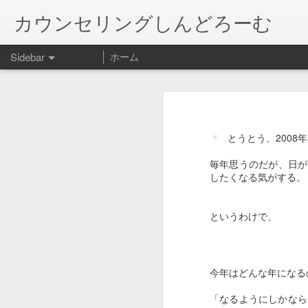
カウンセリングしんどろーむ
Sidebar
ホーム
January 20th, 2018
やったことを後悔し、やらなかった
何がベストなのか迷う。病気と闘わ
この世界の片隅に
てもらえる様に手伝うのか。わたし
とうとう、2008
結婚する娘の相手に送る父の「物語」
1
わが家の猫の病気の話です。 口内
いて、今日手術前健診に行って来ま
毎年思うのだが、日が
れないだろうと。

したくなる気がする。
猫の絵増えるw
口の状態が悪く、かなり痛いはず。
も、ステロイドは腎臓に負担になる可
今宵の人間用グッズ！
というわけで、
機能が落ちている腎臓を活かすため
”一千四百万分の一の奇跡”
か… 

人間以外の動物は、多分今を生きて
奇跡が起きて、治療薬ができるかも
会社辞めました•••
1
今年はどんな年になる
過ぎてから。メインクーンなのに体重
ってはどうだったのか。

「なるようにしかなら
長のご無沙汰...