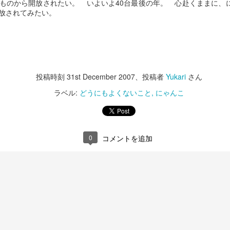
ものから開放されたい。 いよいよ40台最後の年。 心赴くままに、
って… 
放されてみたい。
えて… それだけです。人も動物も最期の時は同じなのかもしれない。
いのに…
投稿時刻
20th January 2018
、投稿者
Yukari
さん
投稿時刻
31st December 2007
、投稿者
Yukari
さん
ラベル:
どうにもよくないこと
にゃんこ
0
コメントを追加
0
コメントを追加