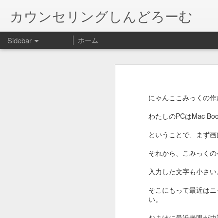
カウンセリングしんどろーむ
Sidebar
ホーム
January 20th, 2018
やったことを後悔し、やらなかった
何がベストなのか迷う。病気と闘わ
この世界の片隅に
てもらえる様に手伝うのか。わたし
にゃんここみっくの作成は
結婚する娘の相手に送る父の「物語」
1
わが家の猫の病気の話です。 口内
いて、今日手術前健診に行って来ま
わたしのPCはMac B
れないだろうと。

猫の絵増えるw
口の状態が悪く、かなり痛いはず。
ということで、まず画
も、ステロイドは腎臓に負担になる可
今宵の人間用グッズ！
それから、こみっくの
機能が落ちている腎臓を活かすため
”一千四百万分の一の奇跡”
か… 

入力した文字も小さい
人間以外の動物は、多分今を生きて
奇跡が起きて、治療薬ができるかも
そこにもって最近はニ
会社辞めました•••
1
過ぎてから。メインクーンなのに体重
い。
ってはどうだったのか。

長のご無沙汰...
おまけに最近老眼が快