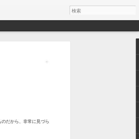
う相手だと、
の幸せを感じ
いけない子が
麻酔に耐えれ
だろうと。で
用を開始する
。その時は、
は生後８ヶ月
ものだから、非常に見づら
、ほん猫にと