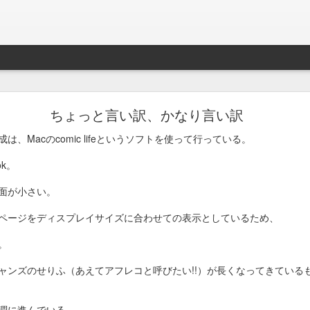
ことを後悔するのが常。今回は後悔はしないことを決断した。言葉が違
せて命の時間を長くするのか、今を生きている瞬間瞬間に少しでも多く
ちょっと言い訳、かなり言い訳
は先生と相談して後者を選びました。
、Macのcomic lifeというソフトを使って行っている。
炎と歯肉炎がひどく、年に一回は歯茎に出来た腫れ物を切除しなければ
した。体重がひどく落ちて、血液検査の結果、腎臓がかなり悪い状態で
ook。
その痛みを緩和するためには、数年ぶりにステロイドを使うのが最善
面が小さい。
能性もあり。

ページをディスプレイサイズに合わせての表示としているため、
に、口の痛みを我慢してもらうのか… リスクを承知でステロイドの使
。
いるのだと… 以前病気で他の子をなくした時に相方が言っていました
と思い、強制給餌とか可能な限りの事は全て行いました。亡くなったの
ャンズのせりふ（あえてアフレコと呼びたい!!）が長くなってきている
は1.6kg。眠る様に逝ったのが残された人間にとっての救いでしたが
調に進んでいる。