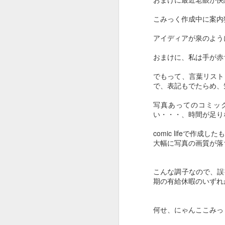
いっぱい声をかけて、いっぱい触れ合
いやはや・・・
こみっく作成中に案内
痛みが少なく過ごせる様に周りを整
病気なんてこの世から無くなればい
アイディアが泉のよう
人の心は何処に向う・・・？
おまけに、私は手が赤
また逢う日まで
でもって、言葉リスト
久しぶりにこちらもあっぷ
で、表記もでたらめ
写真あってのコミッ
日本では放送できない 報道できないペット達 震災の裏側
6
い・・・、時間が足り
LOVERS OF THE WORLD - Jerry Wallace
comic lifeで作成
大幅に写真の画質が落
Honey West Open 1965 Anne Francis ABC
1
こんな調子なので、誤
Fist Of Fury Main Theme
期の有給休暇のいず
Enter the Dragon theme
何せ、にゃんここみっ
IT TAKES A THIEF Opening Titles