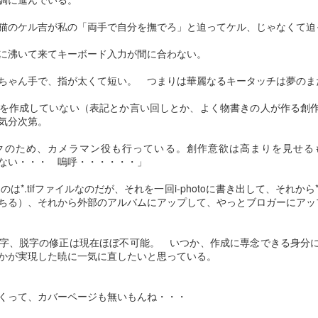
って… 
猫のケル吉が私の「両手で自分を撫でろ」と迫ってケル、じゃなくて迫
えて… それだけです。人も動物も最期の時は同じなのかもしれない。
いのに…
に沸いて来てキーボード入力が間に合わない。
投稿時刻
20th January 2018
、投稿者
Yukari
さん
ちゃん手で、指が太くて短い。 つまりは華麗なるキータッチは夢のま
を作成していない（表記とか言い回しとか、よく物書きの人が作る創
、気分次第。
0
コメントを追加
クのため、カメラマン役も行っている。創作意欲は高まりを見せる
ない・・・ 嗚呼・・・・・・」
したものは*.tifファイルなのだが、それを一回i-photoに書き出して、それから
ちる）、それから外部のアルバムにアップして、やっとブロガーにアッ
字、脱字の修正は現在ほぼ不可能。 いつか、作成に専念できる身分
れかが実現した暁に一気に直したいと思っている。
くって、カバーページも無いもんね・・・