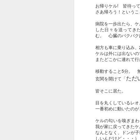
いっぱい声をかけて、いっぱい触れ合
お帰りケル! 皆待っ
いやはや・・・
さあ帰ろう！というこ
痛みが少なく過ごせる様に周りを整
病気なんてこの世から無くなればい
病院を一歩出たら、ケ
人の心は何処に向う・・・？
した日々を送ってき
む。 心臓のバクバク
また逢う日まで
相方も車に乗り込み、
久しぶりにこちらもあっぷ
ケルは外には出ない
またどこかに連れて行
日本では放送できない 報道できないペット達 震災の裏側
6
移動すること5分。 
ただ
玄関を開けて「
LOVERS OF THE WORLD - Jerry Wallace
皆そこに居た。
Honey West Open 1965 Anne Francis ABC
1
目を丸くしているレオ
一番初めに動いたのが
Fist Of Fury Main Theme
ケルの匂いを嗅ぎまわ
Enter the Dragon theme
我が家に戻ってきた
なんとなく、ドンが子
IT TAKES A THIEF Opening Titles
しいんだけど・・・）