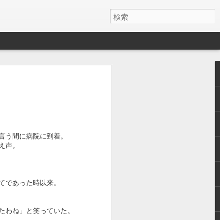
う相手だと、
の幸せを感じ
いけない子が
麻酔に耐えれ
だろうと。で
言う間に病院に到着。
え声。
用を開始する
。その時は、
てであった時以来。
は生後８ヶ月
、ほん猫にと
たわね」と笑っていた。