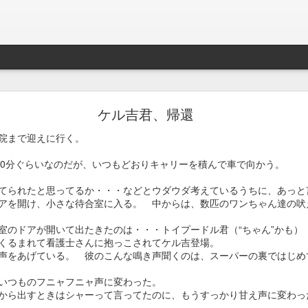
ことを後悔するのが常。今回は後悔はしないことを決断した。言葉が違
せて命の時間を長くするのか、今を生きている瞬間瞬間に少しでも多く
ケル吉君、帰還
は先生と相談して後者を選びました。
院まで迎えに行く。
炎と歯肉炎がひどく、年に一回は歯茎に出来た腫れ物を切除しなければ
した。体重がひどく落ちて、血液検査の結果、腎臓がかなり悪い状態で
10分ぐらいなのだが、いつもどおりキャリーを積んで車で向かう。
その痛みを緩和するためには、数年ぶりにステロイドを使うのが最善
てられたと思ってるか・・・などとウダウダ考えているうちに、あっと
能性もあり。

アを開け、小さな待合室に入る。 中からは、数匹のワンちゃん達の吠
に、口の痛みを我慢してもらうのか… リスクを承知でステロイドの使
室のドアが開いて出たきたのは・・・トイプードル君（“ちゃん”かも）
くるまれて看護士さんに抱っこされてケル吉登場。
いるのだと… 以前病気で他の子をなくした時に相方が言っていました
声をあげている。 彼のこんな鳴き声聞くのは、スーパーの裏ではじめ
と思い、強制給餌とか可能な限りの事は全て行いました。亡くなったの
は1.6kg。眠る様に逝ったのが残された人間にとっての救いでしたが
いつものフニャフニャ声に変わった。
から出すときはシャーって言ってたのに、もうすっかり甘え声に変わっ