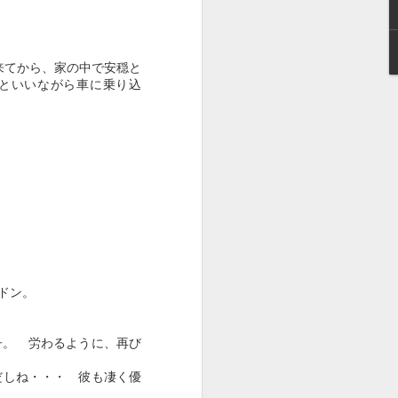
来てから、家の中で安穏と
といいながら車に乗り込
ドン。
子。 労わるように、再び
だしね・・・ 彼も凄く優