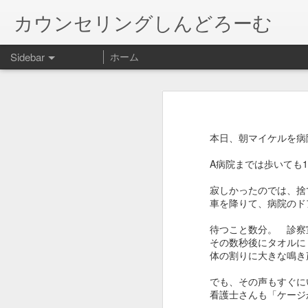
カウンセリングしんどろーむ
Sidebar
ホーム
January 20th, 2018
やったことを後悔し、やらなかった
何がベストなのか迷う。病気と闘わ
この世界の片隅に
てもらえる様に手伝うのか。わたし
本日、朝マイケルを病
結婚する娘の相手に送る父の「物語」
1
わが家の猫の病気の話です。 口内
いて、今日手術前健診に行って来ま
A病院までは歩いても
れないだろうと。

猫の絵増えるw
口の状態が悪く、かなり痛いはず。
寂しかったのでは、捨
も、ステロイドは腎臓に負担になる可
車を降りて、病院のド
今宵の人間用グッズ！
機能が落ちている腎臓を活かすため
待つこと数分。 診察
”一千四百万分の一の奇跡”
か… 

その数秒後にタオルに
人間以外の動物は、多分今を生きて
体の割りに大きな鳴き
奇跡が起きて、治療薬ができるかも
会社辞めました•••
1
過ぎてから。メインクーンなのに体重
でも、その声もすぐに
ってはどうだったのか。

看護士さんも「ケージ
長のご無沙汰...