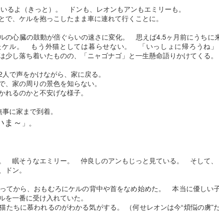
って… 
ているよ（きっと）。 ドンも、レオンもアンもエミリーも。
とで、ケルを抱っこしたまま車に連れて行くことに。
えて… それだけです。人も動物も最期の時は同じなのかもしれない。
いのに…
ルの心臓の鼓動が倍ぐらいの速さに変化。 思えば4.5ヶ月前にうちに
たケル。 もう外猫としては暮らせない。 「いっしょに帰ろうね」
投稿時刻
20th January 2018
、投稿者
Yukari
さん
は少し落ち着いたものの、「ニャゴナゴ」と一生懸命語りかけてくる。
2人で声をかけながら、家に戻る。
ので、家の周りの景色を知らない。
かれるのかと不安げな様子。
0
コメントを追加
無事に家まで到着。
いま～
」。
。 眠そうなエミリー。 仲良しのアンもじっと見ている。 そして、
、ドン。
ってから、おもむろにケルの背中や首をなめ始めた。 本当に優しい
ケルを一番に受け入れていた。
猫たちに慕われるのがわかる気がする。 （何せレオンは今“煩悩の虜”