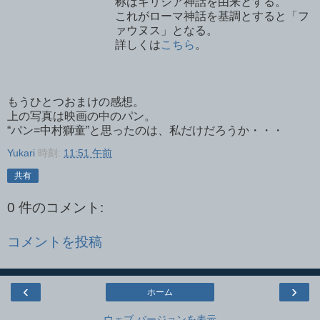
称はギリシア神話を由来とする。
これがローマ神話を基調とすると「フ
ァウヌス」となる。
詳しくは
こちら
。
もうひとつおまけの感想。
上の写真は映画の中のパン。
“
パン=中村獅童”と思ったのは、私だけだろうか・・・
Yukari
時刻:
11:51 午前
共有
0 件のコメント:
コメントを投稿
‹
›
ホーム
ウェブ バージョンを表示