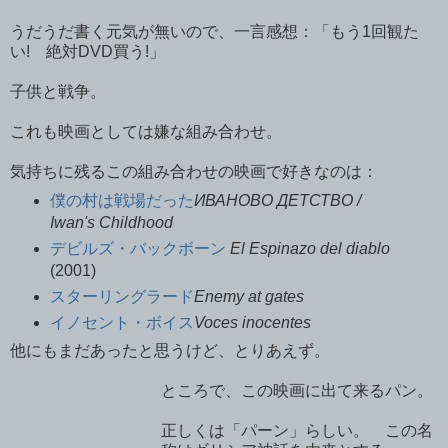
うだうだ書く元気が無いので、一言感想：「もう1回観た
い! 絶対DVD買う!」
子供と戦争。
これも映画としては嫌な組み合わせ。
気持ちに残るこの組み合わせの映画で好きなのは：
僕の村は戦場だった
ИВАНОВО ДЕТСТВО /
Iwan's Childhood
デビルズ・バックボーン
El Espinazo del diablo
(2001)
スターリングラード
Enemy at gates
イノセント・ボイス
Voces inocentes
他にもまだあったと思うけど、とりあえず。
ところで、この映画に出て来るパン。
正しくは「パーン」らしい。 この名