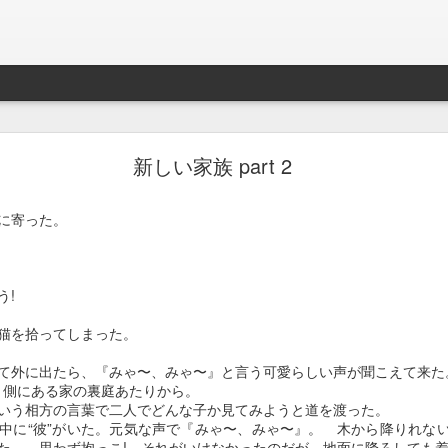
ことを後悔するのが常。今回は後悔はしないことを決断した。言葉が違
せて命の時間を長くするのか、今を生きている瞬間瞬間に少しでも多く
新しい家族 part 2
は先生と相談して後者を選びました。
炎と歯肉炎がひどく、年に一回は歯茎に出来た腫れ物を切除しなければ
に寄った。
した。体重がひどく落ちて、血液検査の結果、腎臓がかなり悪い状態で
その痛みを緩和するためには、数年ぶりにステロイドを使うのが最善
能性もあり。

ろう!
に、口の痛みを我慢してもらうのか… リスクを承知でステロイドの使
猫を拾ってしまった。
いるのだと… 以前病気で他の子をなくした時に相方が言っていました
て外に出たら、『みゃ〜、みゃ〜』と言う可愛らしい声が聞こえて来た
と思い、強制給餌とか可能な限りの事は全て行いました。亡くなったの
う側にある家の裏庭あたりから。
は1.6kg。眠る様に逝ったのが残された人間にとっての救いでしたが
という相方の言葉で二人でどんな子か見てみようと道を渡った。
中に“彼”がいた。元気な声で『みゃ〜、みゃ〜』。 木から降りれな
た。 思わず抱っこ! それがいけなかったのだが、地面に降ろして