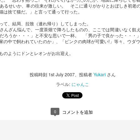
って… 
あるせいか、車の往来が激しい。 そこに通りがかりとおぼしき初老
猫は捨て猫だ。」と言って通って行った。
えて… それだけです。人も動物も最期の時は同じなのかもしれない。
いのに…
って、結局、拉致（連れ帰り）してしまった。
さんざん悩んで、一度茶畑で降ろしたものの、ここでは間違いなく飢
投稿時刻
20th January 2018
、投稿者
Yukari
さん
だろうか・・・」と不安な思いで一杯。 「男の子で良かった・・・
家の中で飼われていたのか」、「ピンクの肉球が可愛い!」等々、ウダ
ものようにドンとレオンがお出迎え。
0
コメントを追加
投稿時刻
1st July 2007
、投稿者
Yukari
さん
ラベル:
にゃんこ
0
コメントを追加