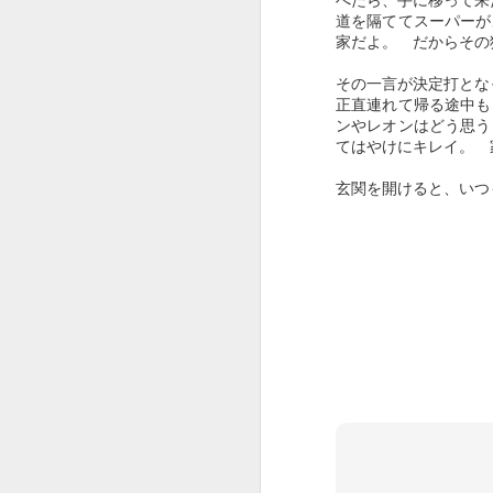
いっぱい声をかけて、いっぱい触れ合
道を隔ててスーパーが
いやはや・・・
家だよ。 だからその
痛みが少なく過ごせる様に周りを整
病気なんてこの世から無くなればい
その一言が決定打とな
人の心は何処に向う・・・？
正直連れて帰る途中も
ンやレオンはどう思う
また逢う日まで
てはやけにキレイ。 
久しぶりにこちらもあっぷ
玄関を開けると、いつ
日本では放送できない 報道できないペット達 震災の裏側
6
LOVERS OF THE WORLD - Jerry Wallace
Honey West Open 1965 Anne Francis ABC
1
Fist Of Fury Main Theme
Enter the Dragon theme
IT TAKES A THIEF Opening Titles