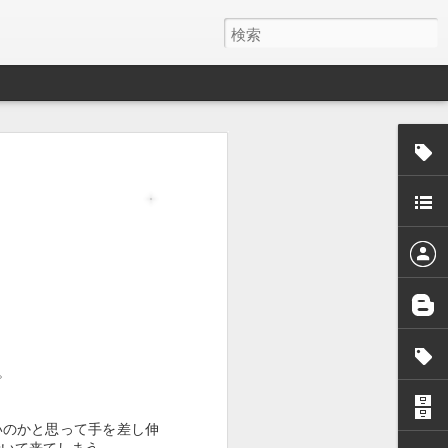
う相手だと、
の幸せを感じ
いけない子が
麻酔に耐えれ
だろうと。で
用を開始する
。その時は、
。
は生後８ヶ月
、ほん猫にと
いのかと思って手を差し伸
も着いて来てしまう。