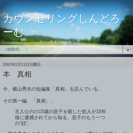
カウンセリングしんどろ
ーむ
▼
2007年2月11日日曜日
本 真相
今、横山秀夫の短編集「真相」を読んでいる。
その第一編、「真相」。
主人公のの15歳の息子を殺した犯人が10年
後に逮捕されてから知る、息子のもう一つ
の“顔”。