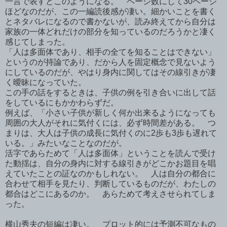
一言で表すとこのようになる。 ページ数にして30ページ
ほどなのだが、この一編読後感が凄い。細かいことを書く
とネタバレになるので書かないが、読み終えてから自分は
家族の一体どれだけの部分を知っているのだろうかと凄く
感じてしまった。
「人は多面体であり、相手の全てを知ることはできない」
というのが持論であり、だから人を固定概念で見ないよう
にしているのだが、やはり身内に関してはその線引きが凄
く曖昧になっていた。
この手の話をするときは、子供の例を引き合いに出して話
をしているにもかかわらずだ。
例えば、「小さい子供が新しく何か出来るようになっても
周囲の大人がそれに気付くには、必ず時間差がある。 つ
まりは、大人は子供の成長に気付くのに2歩も3歩も遅れて
いる。」みたいなことなのだが。
活字であらためて「人は多面体」ということを読んで受け
た動揺は、自分の身内に対する線引きがどこかお題目を唱
えていたことの証なのかもしれない。 人は自分の都合に
合わせて相手を見たり、判断しているものだが、わたしの
都合はどこにあるのか。 あらためて考えさせられてしま
った。
横山秀夫の短編は凄い。 プロット的には予測不可なもの