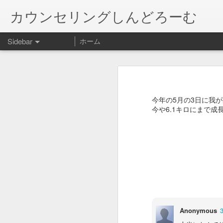
カウンセリングしんどろーむ
Sidebar
ホーム
January 20th, 2018
やったことを後悔し、やらなかった
何がベストなのか迷う。病気と闘わ
この世界の片隅に
てもらえる様に手伝うのか。わたし
今年の5月の3日に我
結婚する娘の相手に送る父の「物語」
1
わが家の猫の病気の話です。 口内
今や6.1キロにまで成
いて、今日手術前健診に行って来ま
れないだろうと。

猫の絵増えるw
口の状態が悪く、かなり痛いはず。
も、ステロイドは腎臓に負担になる可
今宵の人間用グッズ！
機能が落ちている腎臓を活かすため
”一千四百万分の一の奇跡”
か… 

人間以外の動物は、多分今を生きて
奇跡が起きて、治療薬ができるかも
会社辞めました•••
1
過ぎてから。メインクーンなのに体重
Anonymous
ってはどうだったのか。

長のご無沙汰...