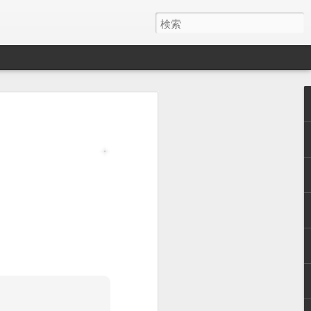
う相手だと、
の幸せを感じ
いけない子が
麻酔に耐えれ
だろうと。で
用を開始する
。その時は、
は生後８ヶ月
、ほん猫にと