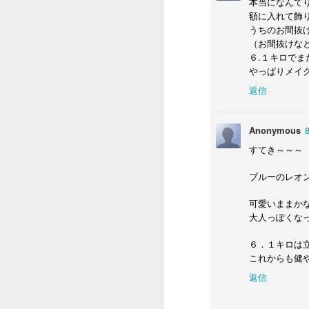
本当になんて
いっぱい声をかけて、いっぱい触れ合
額に入れて飾
いやはや・・・
うちのお間抜
痛みが少なく過ごせる様に周りを整
（お間抜けなと
病気なんてこの世から無くなればい
人の心は何処に向う・・・？
６.１キロでま
やっぱりメイ
また逢う日まで
返信
久しぶりにこちらもあっぷ
Anonymous
日本では放送できない 報道できないペット達 震災の裏側
6
すてき～～～
ブルーのレオ
LOVERS OF THE WORLD - Jerry Wallace
可愛いままか
Honey West Open 1965 Anne Francis ABC
1
大人っぽくな
Fist Of Fury Main Theme
６．１キロは
これからも健
Enter the Dragon theme
返信
IT TAKES A THIEF Opening Titles