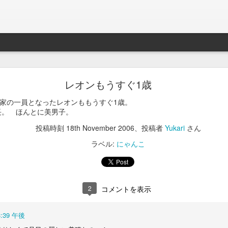
ことを後悔するのが常。今回は後悔はしないことを決断した。言葉が違
せて命の時間を長くするのか、今を生きている瞬間瞬間に少しでも多く
レオンもうすぐ1歳
は先生と相談して後者を選びました。
が家の一員となったレオンももうすぐ1歳。
炎と歯肉炎がひどく、年に一回は歯茎に出来た腫れ物を切除しなければ
長。 ほんとに美男子。
した。体重がひどく落ちて、血液検査の結果、腎臓がかなり悪い状態で
投稿時刻
18th November 2006
、投稿者
Yukari
さん
その痛みを緩和するためには、数年ぶりにステロイドを使うのが最善
ラベル:
にゃんこ
能性もあり。

に、口の痛みを我慢してもらうのか… リスクを承知でステロイドの使
いるのだと… 以前病気で他の子をなくした時に相方が言っていました
2
コメントを表示
と思い、強制給餌とか可能な限りの事は全て行いました。亡くなったの
は1.6kg。眠る様に逝ったのが残された人間にとっての救いでしたが
3:39 午後