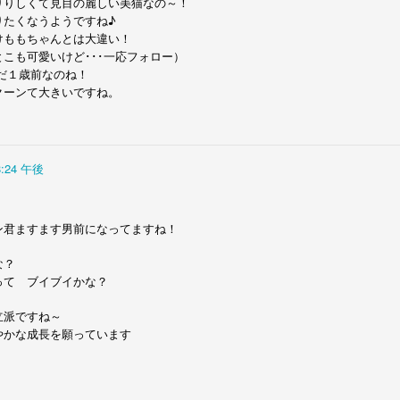
りりしくて見目の麗しい美猫なの～！
って… 
りたくなうようですね♪
けももちゃんとは大違い！
えて… それだけです。人も動物も最期の時は同じなのかもしれない。
こも可愛いけど･･･一応フォロー）
いのに…
だ１歳前なのね！
投稿時刻
20th January 2018
、投稿者
Yukari
さん
クーンて大きいですね。
8:24 午後
0
コメントを追加
ン君ますます男前になってますね！
な？
って ブイブイかな？
立派ですね～
やかな成長を願っています