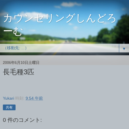
カウンセリングしんどろ
ーむ
▼
2006年6月10日土曜日
長毛種3匹
Yukari
時刻:
9:54 午前
共有
0 件のコメント: